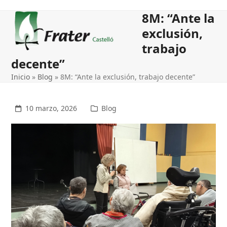
Open
Close
8M: “Ante la
mobile
mobile
exclusión,
menu
menu
trabajo
decente”
Inicio
»
Blog
»
8M: “Ante la exclusión, trabajo decente”
10 marzo, 2026
Blog