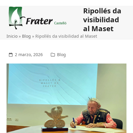
Open
Close
Ripollés da
mobile
mobile
visibilidad
menu
menu
al Maset
Inicio
»
Blog
»
Ripollés da visibilidad al Maset
2 marzo, 2026
Blog