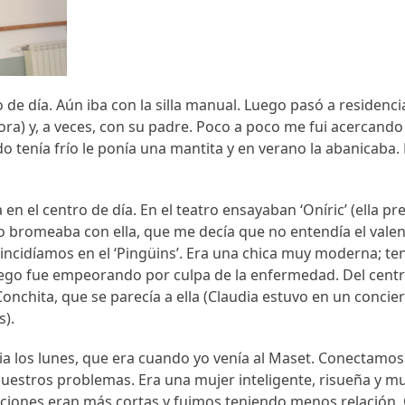
o de día. Aún iba con la silla manual. Luego pasó a residenc
ra) y, a veces, con su padre. Poco a poco me fui acercando
do tenía frío le ponía una mantita y en verano la abanicaba
 en el centro de día. En el teatro ensayaban ‘Oníric’ (ella p
Yo bromeaba con ella, que me decía que no entendía el valenc
incidíamos en el ‘Pingüins’. Era una chica muy moderna; te
Luego fue empeorando por culpa de la enfermedad. Del centr
onchita, que se parecía a ella (Claudia estuvo en un conciert
s).
ia los lunes, que era cuando yo venía al Maset. Conectamo
estros problemas. Era una mujer inteligente, risueña y m
ciones eran más cortas y fuimos teniendo menos relación. 