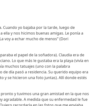
ia. Cuando yo bajaba por la tarde, luego de
 a ella y nos hicimos buenas amigas. Le ponía a
. La voy a echar mucho de menos” (Dori
reparaba el papel de la soñadora). Claudia era de
iano. Lo que más le gustaba era la playa (vivía en
nía muchos tatuajes (uno con la palabra
o de día pasó a residencia. Su querido equipo era
o y se hicieron una foto juntas). Allí donde estés
s pronto y tuvimos una gran amistad en la que nos
uy agradable. A medida que su enfermedad le fue
Quiero recordarla en las fotos que me enviaba