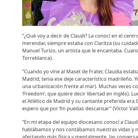
“¿Qué voy a decir de Claudi? La conocí en el centr
merendar, siempre estaba con Claritza (su cuidado
Manuel Turizo, un artista que le encantaba. Cuan
Torreblanca).
“Cuando yo vine al Maset de Frater, Claudia estaba
Madrid; tenía ese deje característico madrileño. 
una urbanización frente al mar). Muchas veces co
‘Freedom’, que quiere decir libertad en inglés). 
el Atlético de Madrid y su cantante preferida era C
espero que por fin puedas descansar” (Víctor Vall
“En mi etapa del equipo diocesano conocí a Claud
hablábamos y nos contábamos nuestras vidas y nu
afectando más física y mentalmente, las conversa