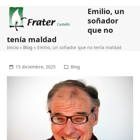
Open
Close
Emilio, un
mobile
mobile
soñador
menu
menu
que no
tenía maldad
Inicio
»
Blog
»
Emilio, un soñador que no tenía maldad
15 diciembre, 2025
Blog