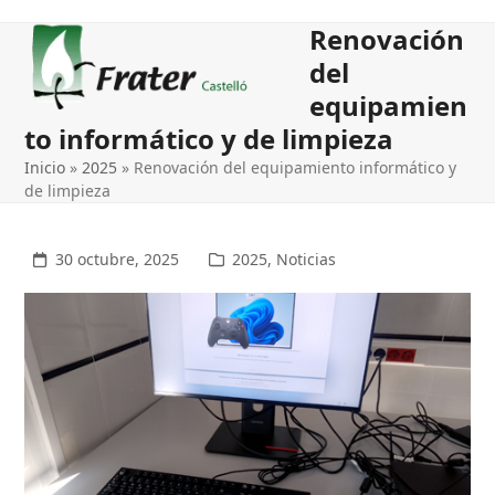
Open
Close
Renovación
mobile
mobile
del
menu
menu
equipamien
to informático y de limpieza
Inicio
»
2025
»
Renovación del equipamiento informático y
de limpieza
30 octubre, 2025
2025
,
Noticias