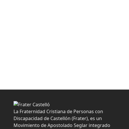
Teatro en el HospitaL La Magdalena
16 enero, 2025
El pasado martes 14 tuvimos el privilegio de
acudir al Hospital La Magdalena de
Castelló…
Ver completa
Anterior
Page
Page
Page
Page
Page
1
…
5
6
7
8
La Fraternidad Cristiana de Personas con
Discapacidad de Castellón (Frater), es un
Movimiento de Apostolado Seglar integrado