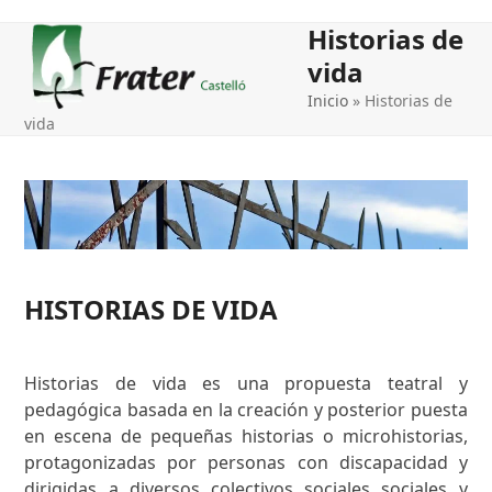
Open
Close
Historias de
mobile
mobile
vida
menu
menu
Inicio
»
Historias de
vida
HISTORIAS DE VIDA
Historias de vida es una propuesta teatral y
pedagógica basada en la creación y posterior puesta
en escena de pequeñas historias o microhistorias,
protagonizadas por personas con discapacidad y
dirigidas a diversos colectivos sociales sociales y