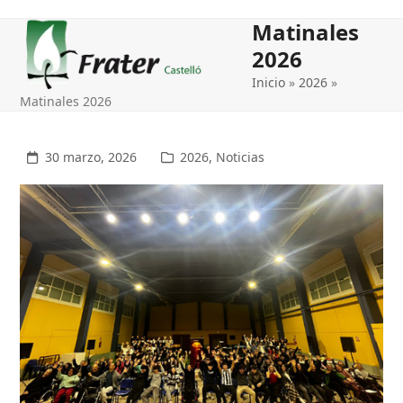
Open
Close
Matinales
mobile
mobile
2026
menu
menu
Inicio
»
2026
»
Matinales 2026
30 marzo, 2026
2026
,
Noticias