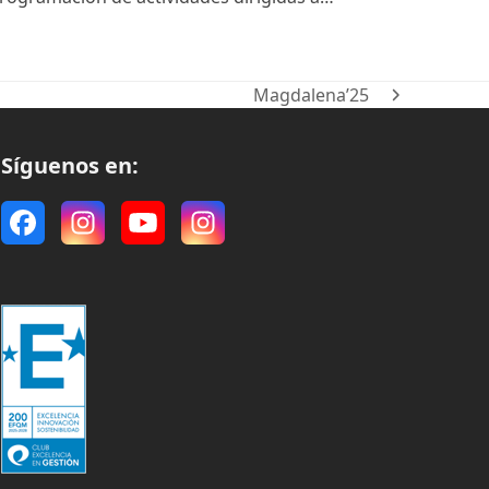
Magdalena’25
next
post:
Síguenos en:
Facebook
Instagram
YouTube
Instagram