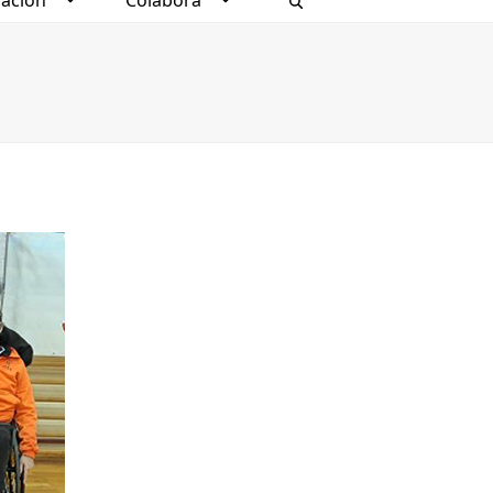
ación
Colabora