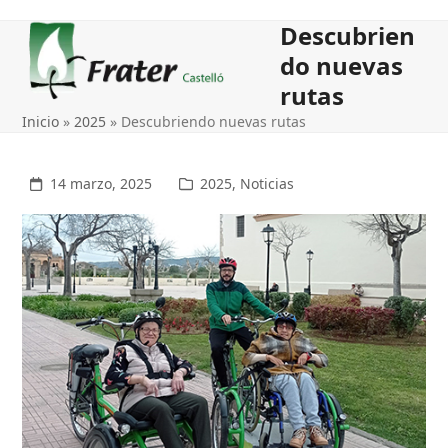
Open
Close
Descubrien
mobile
mobile
do nuevas
menu
menu
rutas
Inicio
»
2025
»
Descubriendo nuevas rutas
14 marzo, 2025
2025
,
Noticias