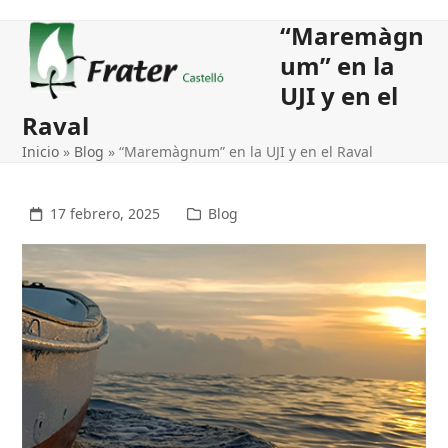
Open
Close
“Maremàgn
mobile
mobile
um” en la
menu
menu
UJI y en el
Raval
Inicio
»
Blog
»
“Maremàgnum” en la UJI y en el Raval
17 febrero, 2025
Blog