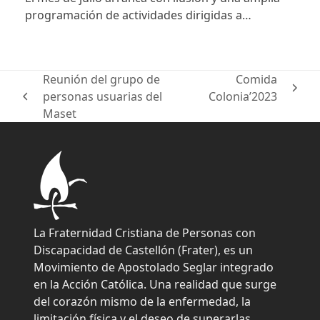
programación de actividades dirigidas a…
Reunión del grupo de
Comida
next
personas usuarias del
Colonia’2023
previous
post:
Maset
post:
La Fraternidad Cristiana de Personas con
Discapacidad de Castellón (Frater), es un
Movimiento de Apostolado Seglar integrado
en la Acción Católica. Una realidad que surge
del corazón mismo de la enfermedad, la
limitación física y el deseo de superarlas.