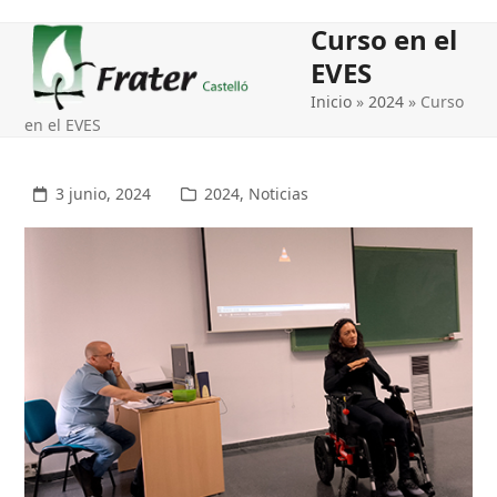
Open
Close
Curso en el
mobile
mobile
EVES
menu
menu
Inicio
»
2024
»
Curso
en el EVES
3 junio, 2024
2024
,
Noticias